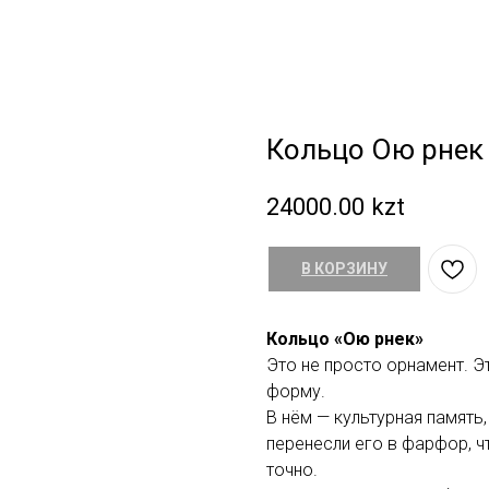
Кольцо Ою Өрнек
24000.00
kzt
В КОРЗИНУ
Кольцо «Ою Өрнек»
Это не просто орнамент. Эт
форму.
В нём — культурная память,
перенесли его в фарфор, ч
точно.