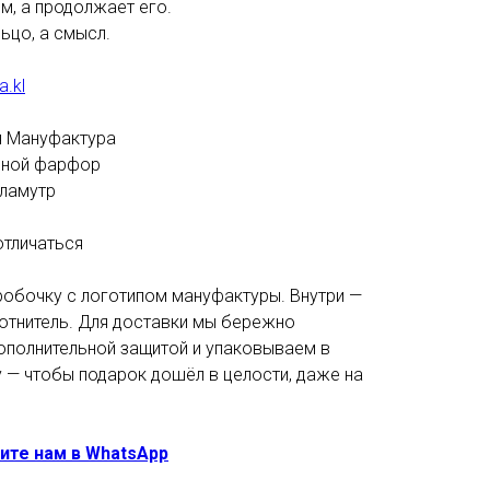
м, а продолжает его.
ьцо, а смысл.
a.kl
я Мануфактура
тяной фарфор
рламутр
отличаться
обочку с логотипом мануфактуры. Внутри —
лотнитель. Для доставки мы бережно
полнительной защитой и упаковываем в
— чтобы подарок дошёл в целости, даже на
ите нам в WhatsApp