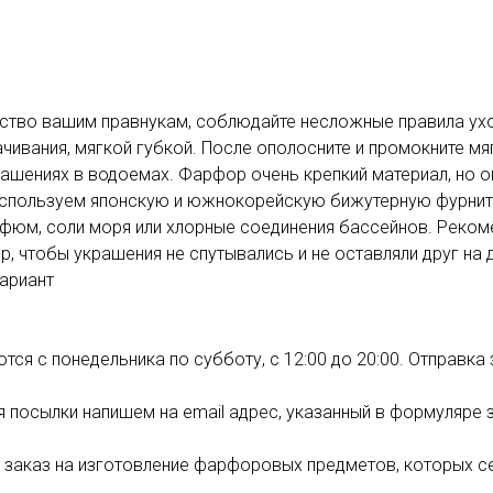
во вашим правнукам, соблюдайте несложные правила ухода
ивания, мягкой губкой. После ополосните и промокните мя
рашениях в водоемах. Фарфор очень крепкий материал, но он
спользуем японскую и южнокорейскую бижутерную фурнитуру
юм, соли моря или хлорные соединения бассейнов. Рекомен
, чтобы украшения не спутывались и не оставляли друг на 
ариант
ся с понедельника по субботу, с 12:00 до 20:00. Отправка
я посылки напишем на email адрес, указанный в формуляре 
заказ на изготовление фарфоровых предметов, которых сей