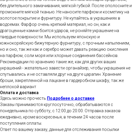
без длительного замачивания, мягкой губкой. После ополосните и
промокните мягкой тканью. Не наносите парфюм и косметику на
золотое покрытие и фурнитуру. Не купайтесь в украшениях в
водоемах. Фарфор очень крепкий материал, но он, как и
драгоценные камни боится ударов, не роняйте украшение на
твердые поверхности. Мы используем японскую и
южнокорейскую бижутерную фурнитуру, с прочным напылением,
но и оно, так же как и серебро может давать реакцию окисления
на парфюм, соли моря или хлорные соединения бассейнов.
Рекомендации по хранению такие же, как для других ваших
украшений - желательно завести органайзер, чтобы украшения не
спутывались и не оставляли друг на друге царапин. Хранение
броши, закрепленной на лацкане в гардеробном шкафу, так же
неплохой вариант
Оплата и доставка
Здесь можно прочесть
Подробнее о доставке
Заказы принимаются круглосуточно, обрабатываются с
понедельника по субботу, с 12:00 до 20:00. Отправка заказов
ежедневно, кроме воскресенья, в течении 24 часов после
поступления оплаты.
Ответ по вашему заказу, данные для отслеживания посылки