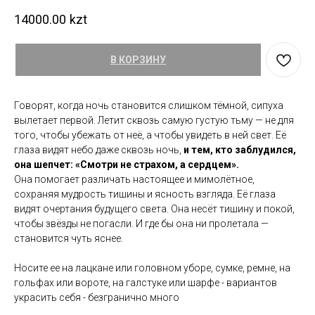
14000.00
kzt
В КОРЗИНУ
Говорят, когда ночь становится слишком тёмной, сипуха
вылетает первой. Летит сквозь самую густую тьму — не для
того, чтобы убежать от неё, а чтобы увидеть в ней свет. Её
глаза видят небо даже сквозь ночь,
и тем, кто заблудился,
она шепчет: «Смотри не страхом, а сердцем».
Она помогает различать настоящее и мимолётное,
сохраняя мудрость тишины и ясность взгляда. Её глаза
видят очертания будущего света. Она несёт тишину и покой,
чтобы звёзды не погасли. И где бы она ни пролетала —
становится чуть яснее.
Носите ее на лацкане или головном уборе, сумке, ремне, на
гольфах или вороте, на галстуке или шарфе - вариантов
украсить себя - безгранично много