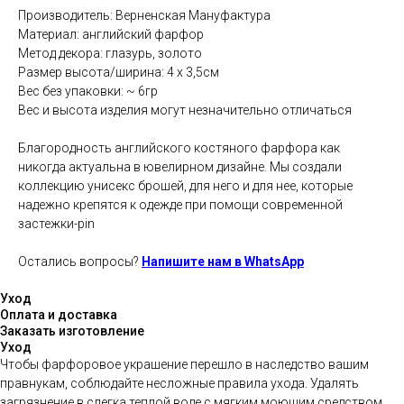
Производитель: Верненская Мануфактура
Материал: английский фарфор
Метод декора: глазурь, золото
Размер высота/ширина: 4 х 3,5см
Вес без упаковки: ~ 6гр
Вес и высота изделия могут незначительно отличаться
Благородность английского костяного фарфора как
никогда актуальна в ювелирном дизайне. Мы создали
коллекцию унисекс брошей, для него и для нее, которые
надежно крепятся к одежде при помощи современной
застежки-pin
Остались вопросы?
Напишите нам в WhatsApp
Уход
Оплата и доставка
Заказать изготовление
Уход
Чтобы фарфоровое украшение перешло в наследство вашим
правнукам, соблюдайте несложные правила ухода. Удалять
загрязнение в слегка теплой воде с мягким моющим средством,